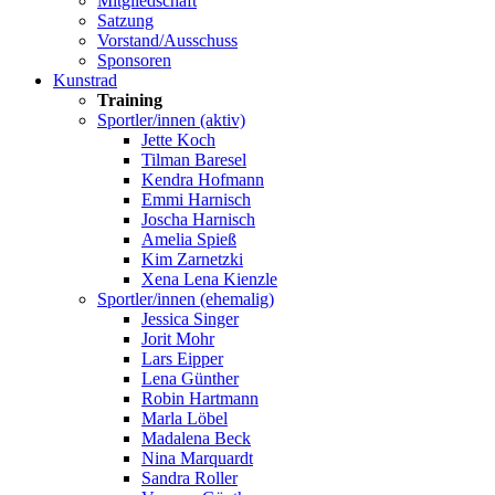
Mitgliedschaft
Satzung
Vorstand/Ausschuss
Sponsoren
Kunstrad
Training
Sportler/innen (aktiv)
Jette Koch
Tilman Baresel
Kendra Hofmann
Emmi Harnisch
Joscha Harnisch
Amelia Spieß
Kim Zarnetzki
Xena Lena Kienzle
Sportler/innen (ehemalig)
Jessica Singer
Jorit Mohr
Lars Eipper
Lena Günther
Robin Hartmann
Marla Löbel
Madalena Beck
Nina Marquardt
Sandra Roller