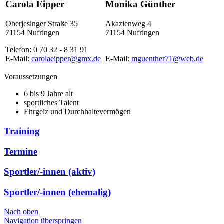
Carola Eipper
Monika Günther
Oberjesinger Straße 35
Akazienweg 4
71154 Nufringen
71154 Nufringen
Telefon: 0 70 32 - 8 31 91
E-Mail:
carolaeipper@gmx.de
E-Mail:
mguenther71@web.de
Voraussetzungen
6 bis 9 Jahre alt
sportliches Talent
Ehrgeiz und Durchhaltevermögen
Training
Termine
Sportler/-innen (aktiv)
Sportler/-innen (ehemalig)
Nach oben
Navigation überspringen