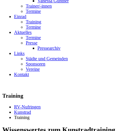
Vanessa Günther
Trainer/-innen
Termine
Einrad
Training
Termine
Aktuelles
Termine
Presse
Pressearchiv
Links
Städte und Gemeinden
Sponsoren
Vereine
Kontakt
Training
RV-Nufringen
Kunstrad
Training
Wissenswertes zum Kunstradtraining